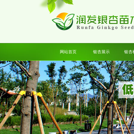
25公分银杏树价格_银杏树基地最新报价
网站首页
2019年银杏树最新价格_银杏树树苗价格
银杏展示
银杏
银杏树基地报价
银杏树价格-2019全国银杏苗木交易中心
价格表
「银杏树苗价格上涨」最新银杏树行情
银杏树多少钱一棵？2018最新银杏树价
2018秋冬银杏树价格，银杏树市场最新