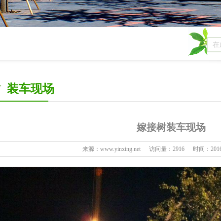
表-
装车现场
最新
嫁接树装车现场
分析
来源：www.yinxing.net
访问量：2916
时间：2016-1
格
报价