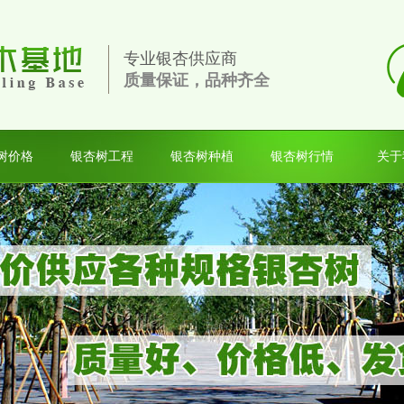
专业银杏供应商
质量保证，品种齐全
表-
树价格
银杏树工程
银杏树种植
银杏树行情
关于
最新
分析
格
报价