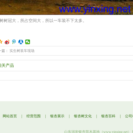
树树冠大，所占空间大，所以一车装不下太多。
一篇：
实生树装车现场
相关产品
网站首页
|
经营范围
|
银杏展示
|
银杏树文化
|
银杏百科
|
公司
山东润发银杏苗木基地（www.yinxing.net