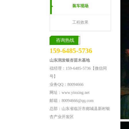
装车现场
工程效果
咨询热线
159-6485-5736
山东润发银杏苗木基地
禚经理：159-6485-5736【微信同
号】
业务QQ：80094666
网址：www.yinxing.net
邮箱：80094666@qq.com
总部：山东省临沂市郯城县新村银
杏产业开发区