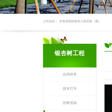
和银杏的不解之缘
未曾谋面的银杏小苗买家（图）
公司动态：
25公分银杏树价格_银杏树基地最新报价
2019年银杏树最新价格_银杏树树苗价格
银杏树基地报价
银杏树价格-2019全国银杏苗木交易中心
银杏树工程
价格表
「银杏树苗价格上涨」最新银杏树行情
合同样本
银杏树多少钱一棵？2018最新银杏树价
苗木打号
2018秋冬银杏树价格，银杏树市场最新
和银杏的不解之缘
挖树现场
未曾谋面的银杏小苗买家（图）